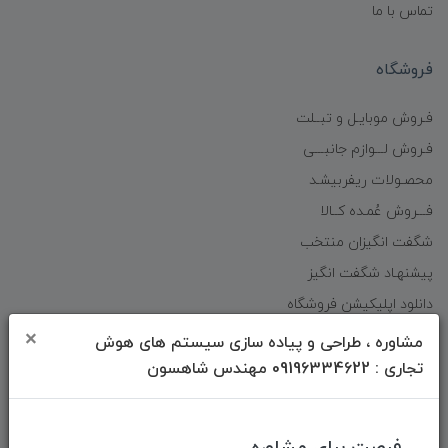
تماس با ما
فروشگاه
فـروش موبایـل و تبــلت
فـروش لـــوازم جانبـــی
محصـولات ریفربیشـد
فـــروش عُمـده کــالا
شگفت انگیزان منتخب
پیشنهـاد شگفت انگیز
دانلود اپلیکیشن فروشگاه
×
مشاوره ، طراحی و پیاده سازی سیستم های هوش
دسترسی سریع
تجاری : 09196334622 مهندس شاهسون
صفحه ابتدایی سایت
راهنمای ثبت سفارش