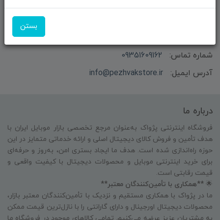
بازرگانی و فروش محصولات MSI ماتریکس - جناب آقای
بستن
مهندس باقری
شماره تماس:
09351609162
آدرس ایمیل:
info@pezhvakstore.ir
درباره ما
فروشگاه اینترنتی پژواک به‌عنوان مرجع تخصصی بازار موبایل ایران با
هدف تأمین و فروش کالای دیجیتال اصلی و ارائه خدماتی متمایز در این
حوزه راه‌اندازی شده است. هدف ما ایجاد بستری امن، به‌روز و حرفه‌ای
برای خرید اینترنتی موبایل و محصولات دیجیتال با کیفیت واقعی و
قیمت رقابتی است.
🌟
**همکاری با تأمین‌کنندگان معتبر**
ما در پژواک با همکاری مستقیم و نزدیک با تأمین‌کنندگان معتبر بازار،
محصولات دیجیتال اورجینال و دارای گارانتی را با نازل‌ترین قیمت ممکن
به مشتریان عزیز عرضه می‌کنیم. تمامی کالاهای موجود در فروشگاه ما