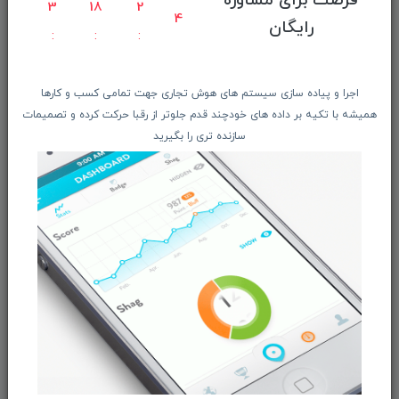
فرصت برای مشاوره
3
18
2
4
معرفـــی همکــاران
رایگان
حــــریم خصوصـی
ویتریــن فروشگـــاه
اجرا و پیاده سازی سیستم های هوش تجاری جهت تمامی کسب و کارها
درباره ما بیشتر بدانید
همیشه با تکیه بر داده های خودچند قدم جلوتر از رقبا حرکت کرده و تصمیمات
اخبار فناوری اطلاعات
سازنده تری را بگیرید
پیگیری مرسوله پستی
دعوت به همکاری
از تخفیف‌ها و جدیدترین‌های فروشگاه ما باخبر شوید:
ثبت‌نام
ما را در شبکه‌های اجتماعی دنبال کنید: