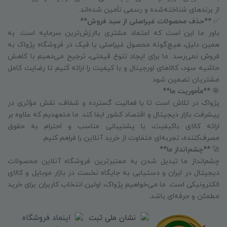
از برندهای شناخته‌شده و رسمی تأمین شده‌اند.
✅
**حذف محصولات غیراصلی از سبد فروش**
باور ما این است که اعتماد مشتری باارزش‌ترین سرمایه است. به
همین دلیل، هیچ‌گونه محصول غیراصلی یا فیک در فروشگاه پژواک به
فروش نمی‌رسد. ما برای ایجاد تنوع قیمتی، ترجیح می‌دهیم با کاهش
حاشیه سود، کالاهای اورجینال و با کیفیت را ارائه کنیم تا رضایت کامل
مشتریان تضمین شود.
🎯
**مأموریت ما**
پژواک در تلاش است تا با فعالیت گسترده و شفاف، نقش مؤثری در
پیشرفت بازار دیجیتال و اقتصاد کشور ایفا کند. ما متعهدیم که علاوه بر
ارائه کالای باکیفیت، با پشتیبانی مناسب و احترام به حقوق
مصرف‌کننده، تجربه‌ای متفاوت از خرید آنلاین را فراهم کنیم.
🚀
**چشم‌انداز ما**
چشم‌انداز ما تبدیل شدن به معتبرترین فروشگاه آنلاین محصولات
دیجیتال در ایران و دستیابی به جایگاه نخست در بازار موبایل و کالای
الکترونیکی است. ما می‌خواهیم پژواک، اولین انتخاب کاربران برای خرید
مطمئن و حرفه‌ای باشد.