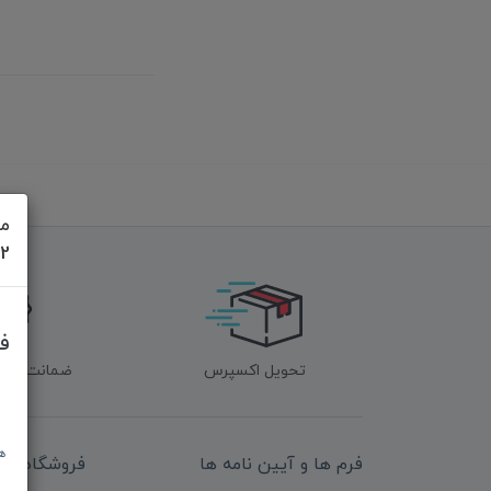
مش
622
ف
تحویل اکسپرس
ضمانت اصل‌ب
ه
فرم ها و آیین نامه ها
فروشگاه