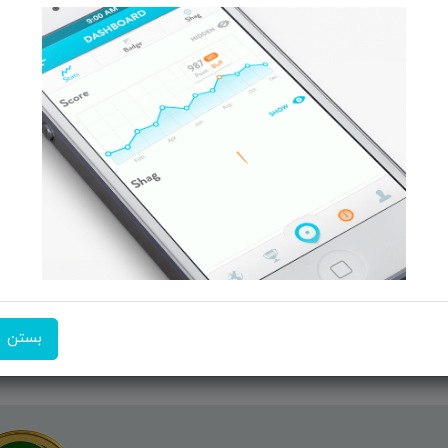
 و تبــلت
صفحه ابتدایی سایت
 جانبـــی
راهنمای ثبت سفارش
ربیشـد
معرفـــی همکــاران
ما ر
کــالا
حــــریم خصوصـی
ن منتخب
ویتریــن فروشگـــاه
ت انگیز
درباره ما بیشتر بدانید
شن فروشگاه
اخبار فناوری اطلاعات
پیگیری مرسوله پستی
دعوت به همکاری
بستن
شماره تماس:
09351609162
آدرس ایم