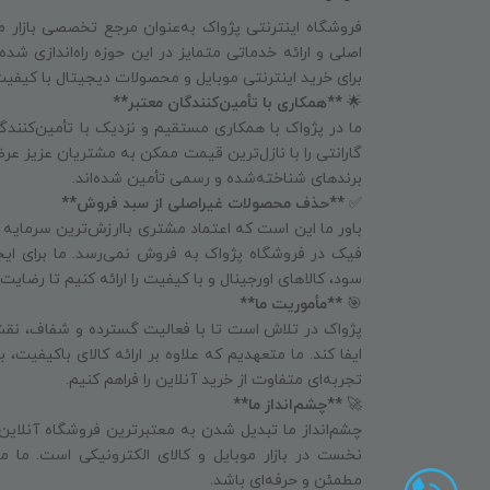
فروشگاه اینترنتی پژواک به‌عنوان مرجع تخصصی بازار م
اصلی و ارائه خدماتی متمایز در این حوزه راه‌اندازی شد
برای خرید اینترنتی موبایل و محصولات دیجیتال با کیفی
🌟
**همکاری با تأمین‌کنندگان معتبر**
ما در پژواک با همکاری مستقیم و نزدیک با تأمین‌کنندگا
گارانتی را با نازل‌ترین قیمت ممکن به مشتریان عزیز عرض
برندهای شناخته‌شده و رسمی تأمین شده‌اند.
✅
**حذف محصولات غیراصلی از سبد فروش**
باور ما این است که اعتماد مشتری باارزش‌ترین سرمایه
فیک در فروشگاه پژواک به فروش نمی‌رسد. ما برای ای
سود، کالاهای اورجینال و با کیفیت را ارائه کنیم تا رض
🎯
**مأموریت ما**
پژواک در تلاش است تا با فعالیت گسترده و شفاف، نقش
ایفا کند. ما متعهدیم که علاوه بر ارائه کالای باکیفیت،
تجربه‌ای متفاوت از خرید آنلاین را فراهم کنیم.
🚀
**چشم‌انداز ما**
چشم‌انداز ما تبدیل شدن به معتبرترین فروشگاه آنلاین
نخست در بازار موبایل و کالای الکترونیکی است. ما می
مطمئن و حرفه‌ای باشد.