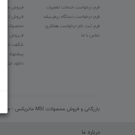
فرم درخواست خدمات تعمیرات
فـروش موبایـل
فرم درخواست دستگاه ریفربیشد
فـروش لـــوازم
فرم ثبت نام درخواست همکاری
محصـولات ریف
تماس با ما
فـــروش عُمـده 
شگفت انگیزا
پیشنهـاد شگف
دانلود اپلیکی
بازرگانی و فروش محصولات MSI ماتریکس - جناب آقای مهندس باقری
درباره ما