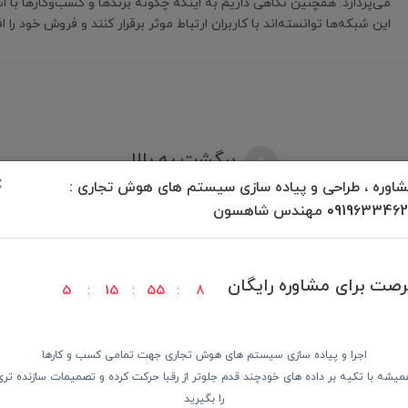
می‌پردازد. همچنین نگاهی داریم به اینکه چگونه برندها و کسب‌وکارها با ا
این شبکه‌ها توانسته‌اند با کاربران ارتباط موثر برقرار کنند و فروش خود را 
برگشت به بالا
×
اوره ، طراحی و پیاده سازی سیستم های هوش تجاری :
09196334 مهندس شاهسون
رصت برای مشاوره رایگان
5
15
55
8
ودن کالا
پرداخت در محل
ضمانت با
اجرا و پیاده سازی سیستم های هوش تجاری جهت تمامی کسب و کارها
میشه با تکیه بر داده های خودچند قدم جلوتر از رقبا حرکت کرده و تصمیمات سازنده تری
دسترسی سریع
از 
را بگیرید