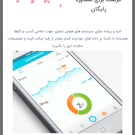
4
14
47
6
معرفـــی همکــاران
رایگان
حــــریم خصوصـی
ویتریــن فروشگـــاه
اجرا و پیاده سازی سیستم های هوش تجاری جهت تمامی کسب و کارها
درباره ما بیشتر بدانید
همیشه با تکیه بر داده های خودچند قدم جلوتر از رقبا حرکت کرده و تصمیمات
اخبار فناوری اطلاعات
سازنده تری را بگیرید
پیگیری مرسوله پستی
دعوت به همکاری
از تخفیف‌ها و جدیدترین‌های فروشگاه ما باخبر شوید:
ثبت‌نام
ما را در شبکه‌های اجتماعی دنبال کنید: