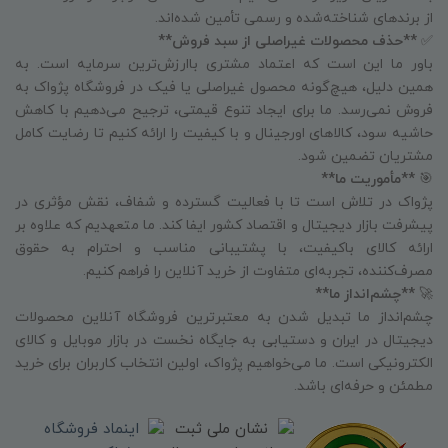
از برندهای شناخته‌شده و رسمی تأمین شده‌اند.
✅
**حذف محصولات غیراصلی از سبد فروش**
باور ما این است که اعتماد مشتری باارزش‌ترین سرمایه است. به
همین دلیل، هیچ‌گونه محصول غیراصلی یا فیک در فروشگاه پژواک به
فروش نمی‌رسد. ما برای ایجاد تنوع قیمتی، ترجیح می‌دهیم با کاهش
حاشیه سود، کالاهای اورجینال و با کیفیت را ارائه کنیم تا رضایت کامل
مشتریان تضمین شود.
🎯
**مأموریت ما**
پژواک در تلاش است تا با فعالیت گسترده و شفاف، نقش مؤثری در
پیشرفت بازار دیجیتال و اقتصاد کشور ایفا کند. ما متعهدیم که علاوه بر
ارائه کالای باکیفیت، با پشتیبانی مناسب و احترام به حقوق
مصرف‌کننده، تجربه‌ای متفاوت از خرید آنلاین را فراهم کنیم.
🚀
**چشم‌انداز ما**
چشم‌انداز ما تبدیل شدن به معتبرترین فروشگاه آنلاین محصولات
دیجیتال در ایران و دستیابی به جایگاه نخست در بازار موبایل و کالای
الکترونیکی است. ما می‌خواهیم پژواک، اولین انتخاب کاربران برای خرید
مطمئن و حرفه‌ای باشد.