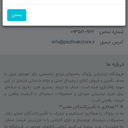
بازرگانی و فروش محصولات MSI ماتریکس - جناب آقای
بستن
مهندس باقری
شماره تماس:
09351609162
آدرس ایمیل:
info@pezhvakstore.ir
درباره ما
فروشگاه اینترنتی پژواک به‌عنوان مرجع تخصصی بازار موبایل ایران با
هدف تأمین و فروش کالای دیجیتال اصلی و ارائه خدماتی متمایز در این
حوزه راه‌اندازی شده است. هدف ما ایجاد بستری امن، به‌روز و حرفه‌ای
برای خرید اینترنتی موبایل و محصولات دیجیتال با کیفیت واقعی و
قیمت رقابتی است.
🌟
**همکاری با تأمین‌کنندگان معتبر**
ما در پژواک با همکاری مستقیم و نزدیک با تأمین‌کنندگان معتبر بازار،
محصولات دیجیتال اورجینال و دارای گارانتی را با نازل‌ترین قیمت ممکن
به مشتریان عزیز عرضه می‌کنیم. تمامی کالاهای موجود در فروشگاه ما