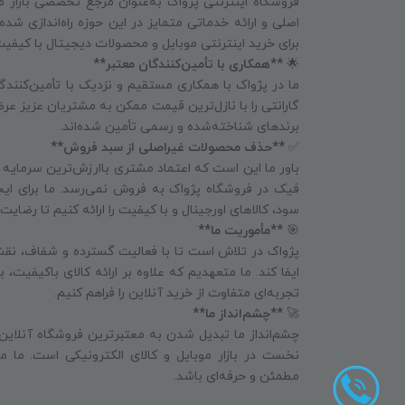
فروشگاه اینترنتی پژواک به‌عنوان مرجع تخصصی بازار م
اصلی و ارائه خدماتی متمایز در این حوزه راه‌اندازی شد
برای خرید اینترنتی موبایل و محصولات دیجیتال با کیفی
🌟
**همکاری با تأمین‌کنندگان معتبر**
ما در پژواک با همکاری مستقیم و نزدیک با تأمین‌کنندگا
گارانتی را با نازل‌ترین قیمت ممکن به مشتریان عزیز عرض
برندهای شناخته‌شده و رسمی تأمین شده‌اند.
✅
**حذف محصولات غیراصلی از سبد فروش**
باور ما این است که اعتماد مشتری باارزش‌ترین سرمایه
فیک در فروشگاه پژواک به فروش نمی‌رسد. ما برای ای
سود، کالاهای اورجینال و با کیفیت را ارائه کنیم تا رض
🎯
**مأموریت ما**
پژواک در تلاش است تا با فعالیت گسترده و شفاف، نقش
ایفا کند. ما متعهدیم که علاوه بر ارائه کالای باکیفیت،
تجربه‌ای متفاوت از خرید آنلاین را فراهم کنیم.
🚀
**چشم‌انداز ما**
چشم‌انداز ما تبدیل شدن به معتبرترین فروشگاه آنلاین
نخست در بازار موبایل و کالای الکترونیکی است. ما می
مطمئن و حرفه‌ای باشد.