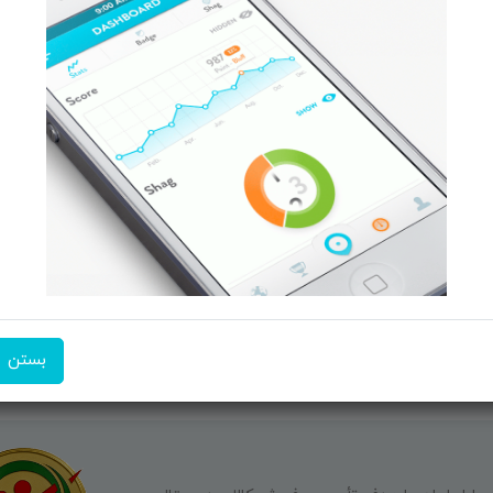
 و تبــلت
صفحه ابتدایی سایت
 جانبـــی
راهنمای ثبت سفارش
ربیشـد
معرفـــی همکــاران
ما ر
کــالا
حــــریم خصوصـی
ن منتخب
ویتریــن فروشگـــاه
ت انگیز
درباره ما بیشتر بدانید
شن فروشگاه
اخبار فناوری اطلاعات
پیگیری مرسوله پستی
دعوت به همکاری
بستن
شماره تماس:
09351609162
آدرس ایم