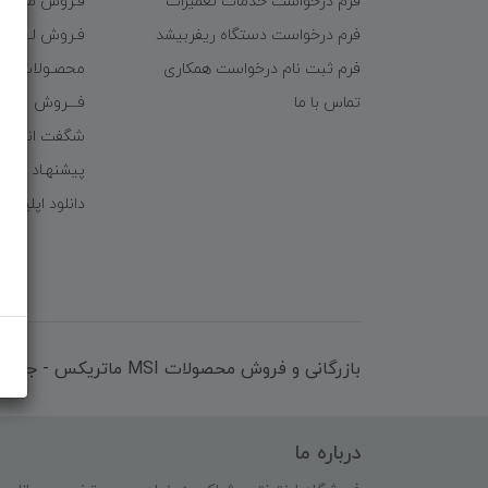
فرم درخواست خدمات تعمیرات
فـروش موبایـل
فرم درخواست دستگاه ریفربیشد
فـروش لـــوازم
فرم ثبت نام درخواست همکاری
محصـولات ریف
تماس با ما
فـــروش عُمـده 
شگفت انگیزا
پیشنهـاد شگف
دانلود اپلیکی
بازرگانی و فروش محصولات MSI ماتریکس - جناب آقای مهندس باقری
درباره ما