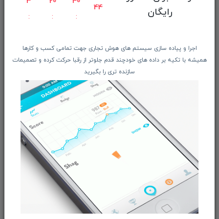
3
20
40
44
معرفـــی همکــاران
رایگان
حــــریم خصوصـی
ویتریــن فروشگـــاه
اجرا و پیاده سازی سیستم های هوش تجاری جهت تمامی کسب و کارها
درباره ما بیشتر بدانید
همیشه با تکیه بر داده های خودچند قدم جلوتر از رقبا حرکت کرده و تصمیمات
اخبار فناوری اطلاعات
سازنده تری را بگیرید
پیگیری مرسوله پستی
دعوت به همکاری
از تخفیف‌ها و جدیدترین‌های فروشگاه ما باخبر شوید:
ثبت‌نام
ما را در شبکه‌های اجتماعی دنبال کنید: