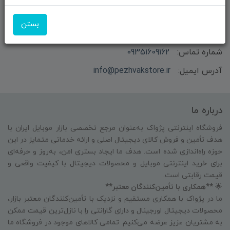
بازرگانی و فروش محصولات MSI ماتریکس - جناب آقای
بستن
مهندس باقری
شماره تماس:
09351609162
آدرس ایمیل:
info@pezhvakstore.ir
درباره ما
فروشگاه اینترنتی پژواک به‌عنوان مرجع تخصصی بازار موبایل ایران با
هدف تأمین و فروش کالای دیجیتال اصلی و ارائه خدماتی متمایز در این
حوزه راه‌اندازی شده است. هدف ما ایجاد بستری امن، به‌روز و حرفه‌ای
برای خرید اینترنتی موبایل و محصولات دیجیتال با کیفیت واقعی و
قیمت رقابتی است.
🌟
**همکاری با تأمین‌کنندگان معتبر**
ما در پژواک با همکاری مستقیم و نزدیک با تأمین‌کنندگان معتبر بازار،
محصولات دیجیتال اورجینال و دارای گارانتی را با نازل‌ترین قیمت ممکن
به مشتریان عزیز عرضه می‌کنیم. تمامی کالاهای موجود در فروشگاه ما