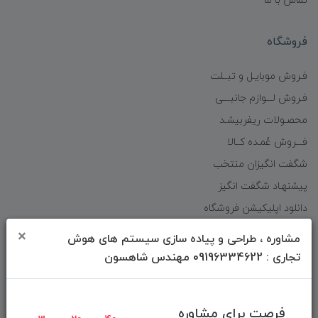
تماس با ما
فروشگاه
فـروش موبایـل و تبــلت
فـروش لـــوازم جانبـــی
محصـولات ریفربیشـد
فـــروش عُمـده کــالا
شگفت انگیزان منتخب
پیشنهـاد شگفت انگیز
دانلود اپلیکیشن فروشگاه
×
مشاوره ، طراحی و پیاده سازی سیستم های هوش
دسترسی سریع
تجاری : 09196334622 مهندس شاهسون
صفحه ابتدایی سایت
راهنمای ثبت سفارش
فرصت برای مشاوره