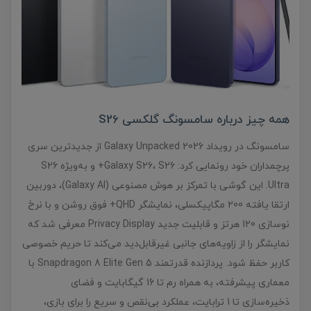
همه چیز درباره سامسونگ گلکسی S26
سامسونگ در رویداد Galaxy Unpacked 2026 از جدیدترین سری
پرچمداران خود رونمایی کرد: Galaxy S26، S26+ و به‌ویژه S26
Ultra. این گوشی با تمرکز بر هوش مصنوعی (Galaxy AI)، دوربین
ارتقا یافته 200 مگاپیکسلی، نمایشگر QHD+ فوق روشن و با نرخ
نوسازی 120 هرتز و قابلیت جدید Privacy Display معرفی شد که
نمایشگر را از زاویه‌های جانبی غیرقابل‌دید می‌کند تا حریم خصوصی
کاربر حفظ شود. پردازنده قدرتمند Snapdragon 8 Elite Gen 5 با
معماری پیشرفته، به همراه رم تا 16 گیگابایت و فضای
ذخیره‌سازی تا 1 ترابایت، عملکرد بی‌نقص و سریع را برای بازی،