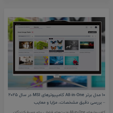
۱۰ مدل برتر All‑in‑One کامپیوترهای MSI در سال ۲۰۲۵
– بررسی دقیق مشخصات، مزایا و معایب
کامپیوترهای All‑in‑One مزیت‌های فراوانی برای مصرف‌کنندگان