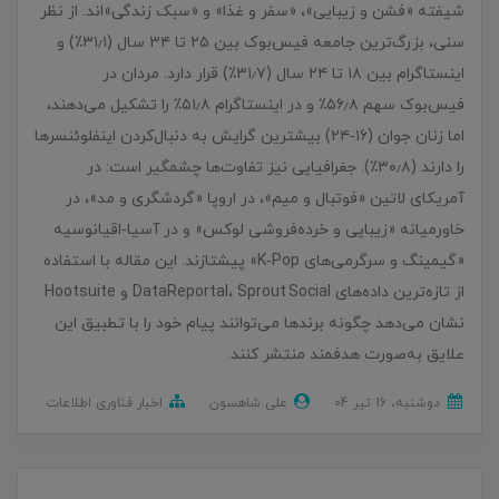
شیفته «فشن و زیبایی»، «سفر و غذا» و «سبک زندگی»‌اند. از نظر
سنی، بزرگ‌ترین جامعه فیس‌بوک بین ۲۵ تا ۳۴ سال (۳۱٫۱٪) و
اینستاگرام بین ۱۸ تا ۲۴ سال (۳۱٫۷٪) قرار دارد. مردان در
فیس‌بوک سهم ۵۶٫۸٪ و در اینستاگرام ۵۱٫۸٪ را تشکیل می‌دهند،
اما زنان جوان (۱۶‑۲۴) بیشترین گرایش به دنبال‌کردن اینفلوئنسرها
را دارند (۳۰٫۸٪). جغرافیایی نیز تفاوت‌ها چشمگیر است: در
آمریکای لاتین «فوتبال و میم»، در اروپا «گردشگری و مد»، در
خاورمیانه «زیبایی و خرده‌فروشی لوکس» و در آسیا‑اقیانوسیه
«گیمینگ و سرگرمی‌های K‑Pop» پیشتازند. این مقاله با استفاده
از تازه‌ترین داده‌های DataReportal، Sprout Social و Hootsuite
نشان می‌دهد چگونه برندها می‌توانند پیام خود را با تطبیق این
علایق به‌صورت هدفمند منتشر کنند.
دوشنبه، 16 تير 04
علی شاهسون
اخبار فناوری اطلاعات