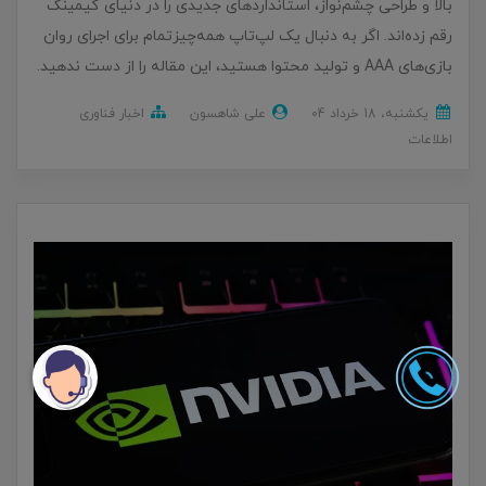
بالا و طراحی چشم‌نواز، استانداردهای جدیدی را در دنیای گیمینگ
رقم زده‌اند. اگر به دنبال یک لپ‌تاپ همه‌چیزتمام برای اجرای روان
بازی‌های AAA و تولید محتوا هستید، این مقاله را از دست ندهید.
یکشنبه، 18 خرداد 04
علی شاهسون
اخبار فناوری
اطلاعات